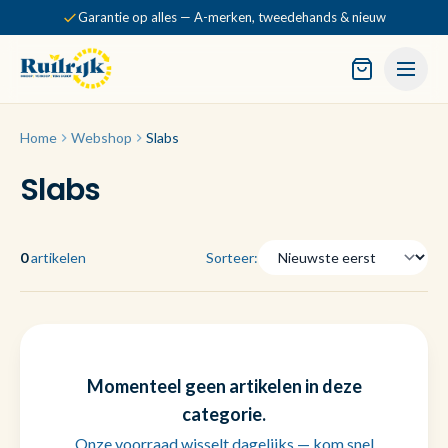
Garantie op alles — A-merken, tweedehands & nieuw
Home
Webshop
Slabs
Slabs
0
artikelen
Sorteer:
Momenteel geen artikelen in deze
categorie.
Onze voorraad wisselt dagelijks — kom snel