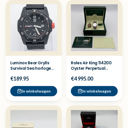
Luminox Bear Grylls
Rolex Air King 114200
Survival Sea horloge
Oyster Perpetual
XB.3722.ECO -Zgan
horloge - Full set
€189.95
€4 995.00
In winkelwagen
In winkelwagen