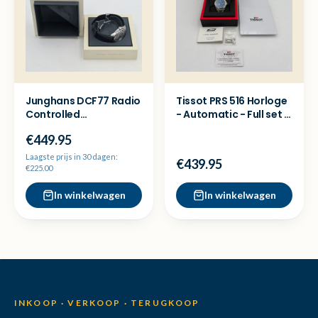
Junghans DCF77 Radio
Tissot PRS 516 Horloge
Controlled
- Automatic - Full set -
Herenhorloge
Nette staat
€449.95
*zeldzaam!*
Laagste prijs in 30 dagen:
€439.95
€225.00
In winkelwagen
In winkelwagen
INKOOP · VERKOOP · TERUGKOOP