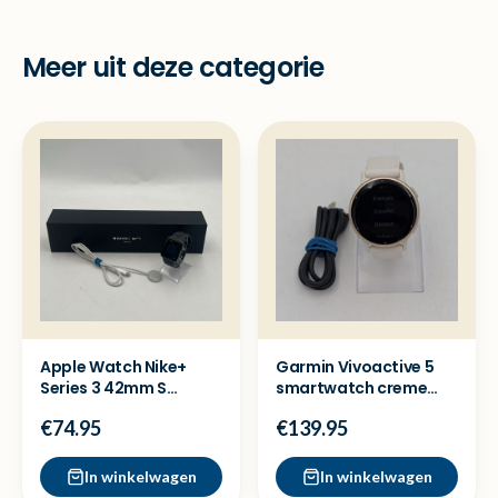
Meer uit deze categorie
Apple Watch Nike+
Garmin Vivoactive 5
Series 3 42mm S
smartwatch creme
Smartwatch - Nette
rose - Nette staat
€74.95
€139.95
staat
In winkelwagen
In winkelwagen