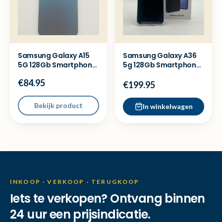
Samsung Galaxy A15
Samsung Galaxy A36
5G 128Gb Smartphone
5g 128Gb Smartphone
- Met garantie
- Nieuwstaat
€84.95
€199.95
Bekijk product
In winkelwagen
INKOOP · VERKOOP · TERUGKOOP
Iets te verkopen? Ontvang binnen
24 uur een prijsindicatie.