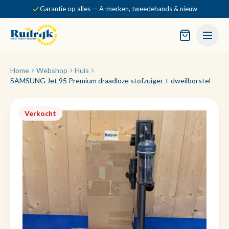
Garantie op alles — A-merken, tweedehands & nieuw
Home
Webshop
Huis
SAMSUNG Jet 95 Premium draadloze stofzuiger + dweilborstel
Verkocht