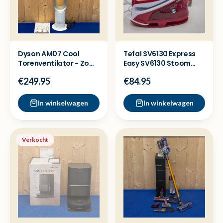
Dyson AM07 Cool
Tefal SV6130 Express
Torenventilator - Zo
Easy SV6130 Stoom
goed als nieuw
strijkijzer - Nieuw
€249.95
€84.95
In winkelwagen
In winkelwagen
Verkocht