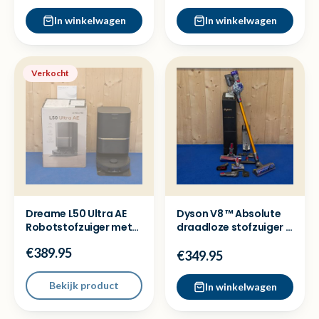
In winkelwagen
In winkelwagen
Verkocht
Dreame L50 Ultra AE
Dyson V8 ™ Absolute
Robotstofzuiger met
draadloze stofzuiger -
dock - Ex demo model
Nieuw in doos
€389.95
€349.95
Bekijk product
In winkelwagen