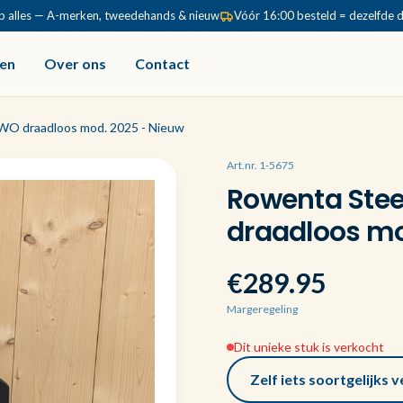
p alles — A-merken, tweedehands & nieuw
Vóór 16:00 besteld = dezelfde 
en
Over ons
Contact
WO draadloos mod. 2025 - Nieuw
Art.nr. 1-5675
Rowenta Stee
draadloos mo
€289.95
Margeregeling
Dit unieke stuk is verkocht
Zelf iets soortgelijks