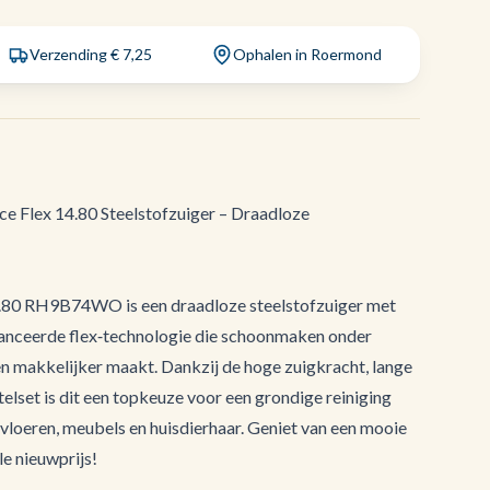
Verzending € 7,25
Ophalen in Roermond
Flex 14.80 Steelstofzuiger – Draadloze
.80 RH9B74WO is een draadloze steelstofzuiger met
vanceerde flex‑technologie die schoonmaken onder
n makkelijker maakt. Dankzij de hoge zuigkracht, lange
elset is dit een topkeuze voor een grondige reiniging
f vloeren, meubels en huisdierhaar. Geniet van een mooie
le nieuwprijs!