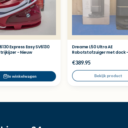
6130 Express Easy SV6130
Dreame L50 Ultra AE
rijkijzer - Nieuw
Robotstofzuiger met dock -
demo model
€389.95
Bekijk product
In winkelwagen