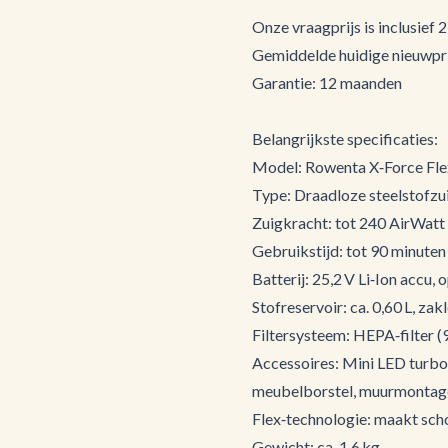
Onze vraagprijs is inclusief
Gemiddelde huidige nieuwpri
Garantie: 12 maanden
Belangrijkste specificaties:
Model: Rowenta X‑Force F
Type: Draadloze steelstofzui
Zuigkracht: tot 240 AirWatt 
Gebruikstijd: tot 90 minuten 
Batterij: 25,2 V Li‑Ion accu, o
Stofreservoir: ca. 0,60 L, zak
Filtersysteem: HEPA‑filter (9
Accessoires: Mini LED turbob
meubelborstel, muurmontage
Flex‑technologie: maakt sc
Gewicht: ca. 1,6 kg