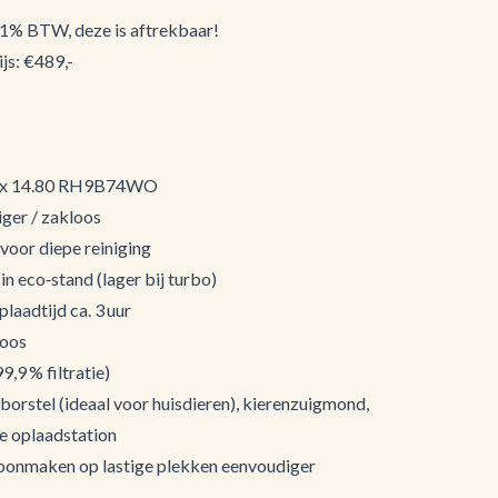
 21% BTW, deze is aftrekbaar!
js: €489,-
lex 14.80 RH9B74WO
ger / zakloos
voor diepe reiniging
in eco‑stand (lager bij turbo)
plaadtijd ca. 3 uur
loos
9,9 % filtratie)
orstel (ideaal voor huisdieren), kierenzuigmond,
 oplaadstation
hoonmaken op lastige plekken eenvoudiger