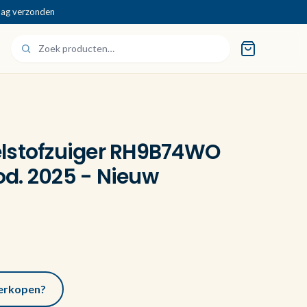
dag verzonden
lstofzuiger RH9B74WO
d. 2025 - Nieuw
 verkopen?