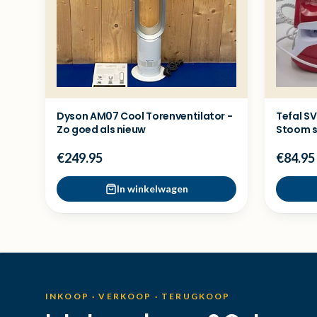
Dyson AM07 Cool Torenventilator -
Tefal SV
Zo goed als nieuw
Stoom st
€249.95
€84.95
In winkelwagen
INKOOP · VERKOOP · TERUGKOOP