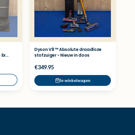
Dyson V8 ™ Absolute draadloze
 Ex
stofzuiger - Nieuw in doos
€349.95
In winkelwagen