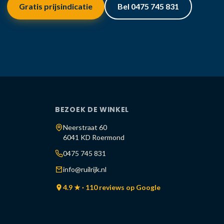
Gratis prijsindicatie
Bel 0475 745 831
BEZOEK DE WINKEL
Neerstraat 60
6041 KD Roermond
0475 745 831
info@ruilrijk.nl
4.9 ★ · 110 reviews op Google