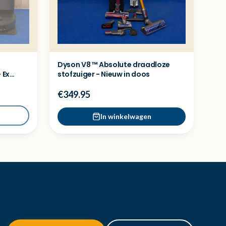
Dyson V8 ™ Absolute draadloze
 Ex
stofzuiger - Nieuw in doos
€349.95
In winkelwagen