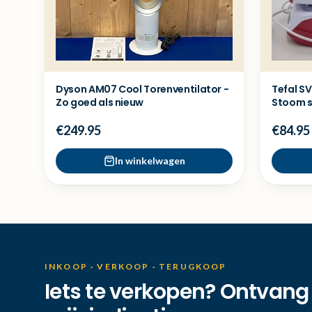
Dyson AM07 Cool Torenventilator -
Tefal SV
Zo goed als nieuw
Stoom st
€249.95
€84.95
In winkelwagen
INKOOP · VERKOOP · TERUGKOOP
Iets te verkopen? Ontvang