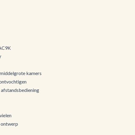
WAC9K
r
t middelgrote kamers
, ontvochtigen
+ afstandsbediening
wielen
g ontwerp