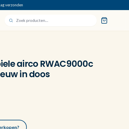
dag verzonden
iele airco RWAC9000c
ieuw in doos
 verkopen?