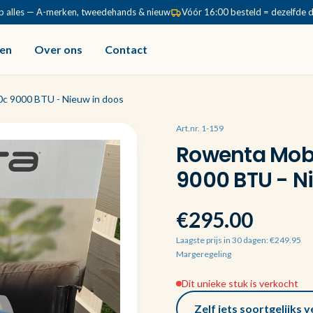
p alles — A-merken, tweedehands & nieuw
Vóór 16:00 besteld = dezelfde 
en
Over ons
Contact
c 9000 BTU - Nieuw in doos
Art.nr. 1-159
Rowenta Mob
9000 BTU - N
€295.00
Laagste prijs in 30 dagen: €249.95
Margeregeling
Dit unieke stuk is verkocht
Zelf iets soortgelijks