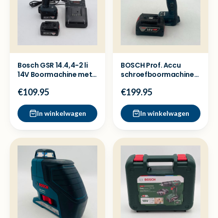
Bosch GSR 14.4,4-2 li
BOSCH Prof. Accu
14V Boormachine met
schroefboormachine
2x accu en lader
GSR 18V-150 C + 5ah
€109.95
€199.95
accu
In winkelwagen
In winkelwagen