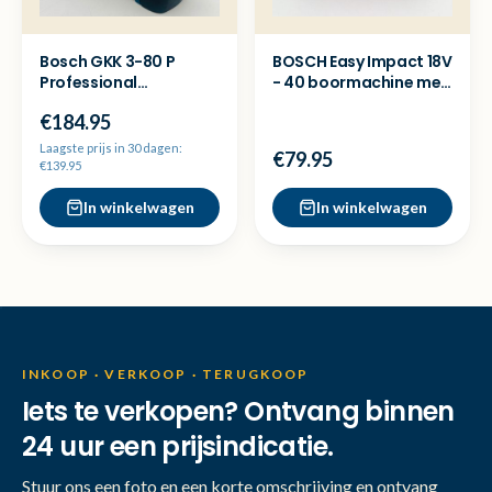
Bosch GKK 3-80 P
BOSCH Easy Impact 18V
Professional
- 40 boormachine met
kruislijnlaser - NP 359
2x accu - Nieuw
€184.95
Laagste prijs in 30 dagen:
€79.95
€139.95
In winkelwagen
In winkelwagen
INKOOP · VERKOOP · TERUGKOOP
Iets te verkopen? Ontvang binnen
24 uur een prijsindicatie.
Stuur ons een foto en een korte omschrijving en ontvang