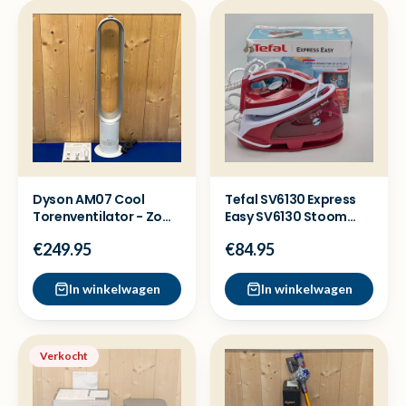
Dyson AM07 Cool
Tefal SV6130 Express
Torenventilator - Zo
Easy SV6130 Stoom
goed als nieuw
strijkijzer - Nieuw
€249.95
€84.95
In winkelwagen
In winkelwagen
Verkocht