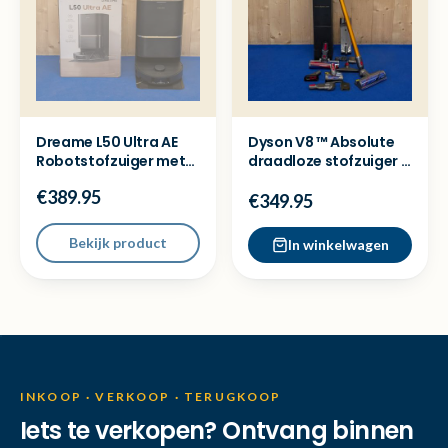
Dreame L50 Ultra AE
Dyson V8 ™ Absolute
Robotstofzuiger met
draadloze stofzuiger -
dock - Ex demo model
Nieuw in doos
€389.95
€349.95
Bekijk product
In winkelwagen
INKOOP · VERKOOP · TERUGKOOP
Iets te verkopen? Ontvang binnen