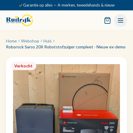
Garantie op alles — A-merken, tweedehands & nieuw
Home
Webshop
Huis
Roborock Saros 20X Robotstofzuiger compleet - Nieuw ex-demo
Verkocht