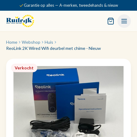
Garantie op alles — A-merken, tweedehands & nieuw
Home
Webshop
Huis
ReoLink 2K Wired Wifi deurbel met chime - Nieuw
Verkocht