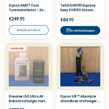
Dyson AM07 Cool
Tefal SV6130 Express
Torenventilator - Zo
Easy SV6130 Stoom
goed als nieuw
strijkijzer - Nieuw
€249.95
€84.95
Bekijk product
In winkelwagen
Verkocht
Dreame L50 Ultra AE
Dyson V8 ™ Absolute
Robotstofzuiger met
draadloze stofzuiger -
dock - Ex demo model
Nieuw in doos