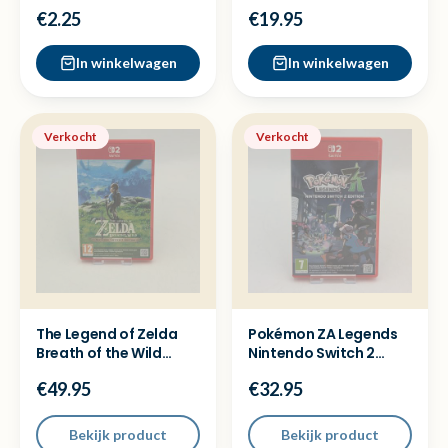
=Dezelfde dag
Nintendo DS Cassette
€2.25
€19.95
verzonden
los
In winkelwagen
In winkelwagen
Verkocht
Verkocht
The Legend of Zelda
Pokémon ZA Legends
Breath of the Wild
Nintendo Switch 2
Nintendo Switch 2
Game
€49.95
€32.95
Bekijk product
Bekijk product