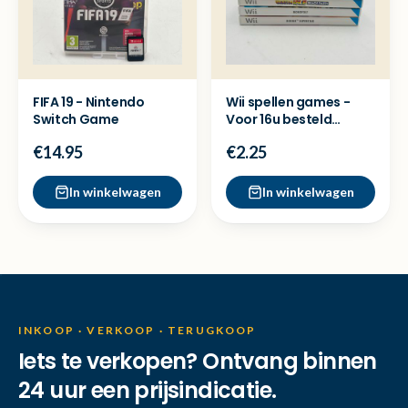
FIFA 19 - Nintendo
Wii spellen games -
Switch Game
Voor 16u besteld
=Dezelfde dag
€14.95
€2.25
verzonden
In winkelwagen
In winkelwagen
INKOOP · VERKOOP · TERUGKOOP
Iets te verkopen? Ontvang binnen
24 uur een prijsindicatie.