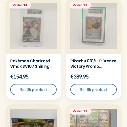
Verkocht
Verkocht
Pokémon Charizard
Pikachu 031/L-P Bronze
Vmax SV107 Shining
Victory Promo
Fates - BGS 8.5
Pokemon BGS 9 +
€154.95
€389.95
Guard
Bekijk product
Bekijk product
Verkocht