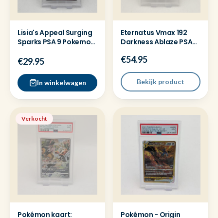
Lisia's Appeal Surging
Eternatus Vmax 192
Sparks PSA 9 Pokemon
Darkness Ablaze PSA
kaart full art
10 Pokemon kaart
€54.95
€29.95
Bekijk product
In winkelwagen
Verkocht
Pokémon kaart:
Pokémon - Origin