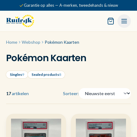
Garantie op alles — A-merken, tweedehands & nieuw
Home
Webshop
Pokémon Kaarten
Pokémon Kaarten
Singles
9
Sealed products
8
17
artikelen
Sorteer: