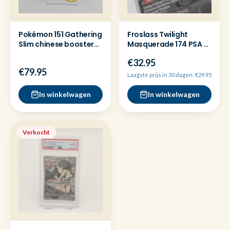
Pokémon 151 Gathering
Froslass Twilight
Slim chinese booster
Masquerade 174 PSA 9
box
Pokemon kaart
€32.95
€79.95
Laagste prijs in 30 dagen: €29.95
In winkelwagen
In winkelwagen
Verkocht