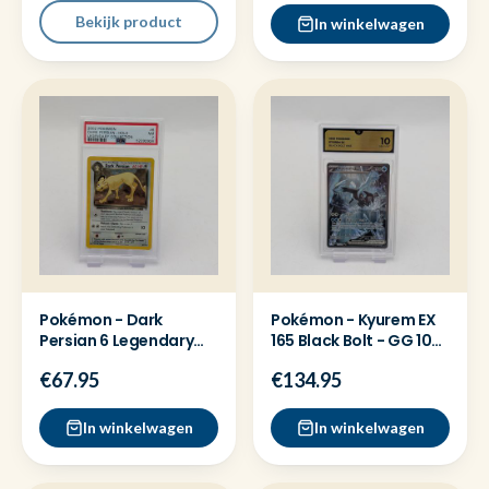
Bekijk product
In winkelwagen
Pokémon - Dark
Pokémon - Kyurem EX
Persian 6 Legendary
165 Black Bolt - GG 10
Collection Holo - PSA 7
kaart
€67.95
€134.95
In winkelwagen
In winkelwagen