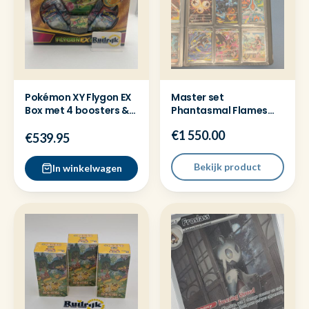
Pokémon XY Flygon EX
Master set
Box met 4 boosters &
Phantasmal Flames
promo - Nieuw
Pokemon Charizard
€1 550.00
125 + Promo's
€539.95
Bekijk product
In winkelwagen