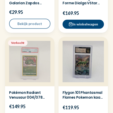
Galarian Zapdos
Forme Dialga VStar
VSTAR JP 188/172 PSA 9
GG68 PSA 9 Crown
€29.95
Zenith
€169.95
Bekijk product
In winkelwagen
Verkocht
Pokémon Radiant
Flygon 101 Phantasmal
Venusaur 004/078
Flames Pokemon kaart
Pokemon Go - PSA 10
GCG Pristine 10
€149.95
€119.95