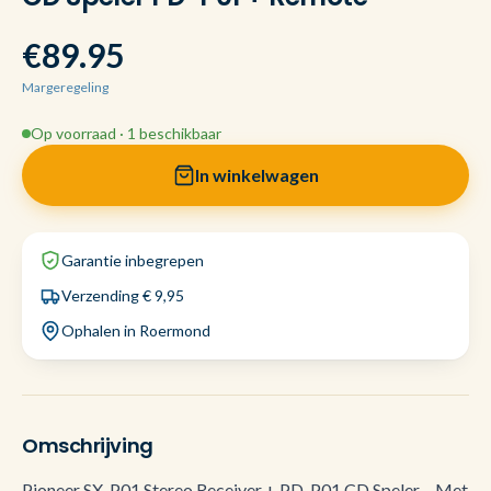
€89.95
Margeregeling
Op voorraad · 1 beschikbaar
In winkelwagen
Garantie inbegrepen
Verzending € 9,95
Ophalen in Roermond
Omschrijving
Pioneer SX-P01 Stereo Receiver + PD-P01 CD Speler – Met