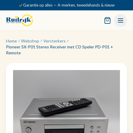
Garantie op alles — A-merken, tweedehands & nieuw
Home
Webshop
Versterkers
Pioneer SX-P01 Stereo Receiver met CD Speler PD-P01 +
Remote