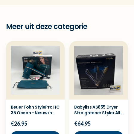
Meer uit deze categorie
Beuer Fohn StylePro HC
Babyliss AS655 Dryer
35 Ocean - Nieuw in
Straightener Styler All
doos
in One - Nieuw
€26.95
€64.95