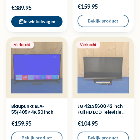
TV - Nieuw in doos
Smart televisie
€159.95
€389.95
Bekijk product
In winkelwagen
Verkocht
Verkocht
Blaupunkt BLA-
LG 42LS5600 42 inch
55/405P 4K 50 inch
Full HD LCD Televisie
Ultra HD Smart
met AB + Garantie
€159.95
€104.95
televisie
Bekijk product
Bekijk product