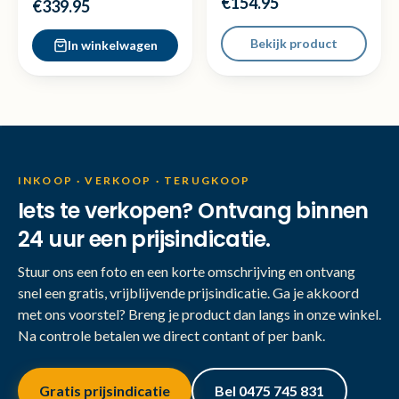
€154.95
Nieuw
€339.95
Bekijk product
In winkelwagen
INKOOP · VERKOOP · TERUGKOOP
Iets te verkopen? Ontvang binnen
24 uur een prijsindicatie.
Stuur ons een foto en een korte omschrijving en ontvang
snel een gratis, vrijblijvende prijsindicatie. Ga je akkoord
met ons voorstel? Breng je product dan langs in onze winkel.
Na controle betalen we direct contant of per bank.
Gratis prijsindicatie
Bel 0475 745 831