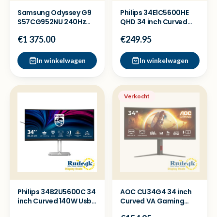
Samsung Odyssey G9
Philips 34E1C5600HE
S57CG952NU 240Hz
QHD 34 inch Curved
Mini LED 57 inch
Monitor Webcam USB
€1 375.00
€249.95
monitor
C
In winkelwagen
In winkelwagen
Verkocht
Philips 34B2U5600C 34
AOC CU34G4 34 inch
inch Curved 140W Usb
Curved VA Gaming
C Monitor KVM-NEW
monitor QHD 180Hz -