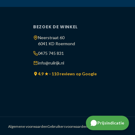
BEZOEK DE WINKEL
Neerstraat 60
6041 KD Roermond
0475 745 831
info@ruilrijk.nl
4.9 ★ · 110 reviews op Google
Prijsindicatie
Algemene voorwaarden
Gebruikersvoorwaarden
Cookiestatement