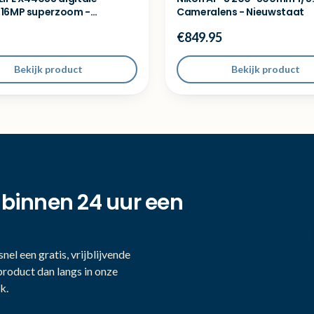
16MP superzoom -
Cameralens - Nieuwstaat
et
€849.95
Bekijk product
Bekijk product
 binnen 24 uur een
nel een gratis, vrijblijvende
product dan langs in onze
k.