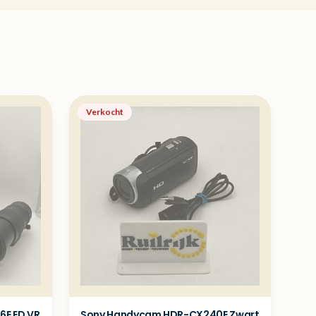
Verkocht
6E ED VR
Sony Handycam HDR-CX240E Zwart