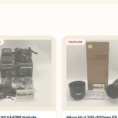
t
Verkocht
LIFE X44088 digitale
Nikon AF-S 200-500mm f/5.