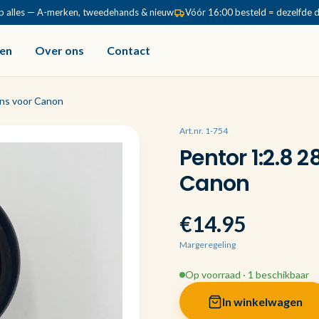
p alles — A-merken, tweedehands & nieuw
Vóór 16:00 besteld = dezelfde 
en
Over ons
Contact
ns voor Canon
Art.nr. 1-754
Pentor 1:2.8
Canon
€14.95
Margeregeling
Op voorraad · 1 beschikbaar
In winkelwagen