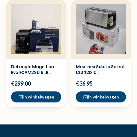
DeLonghi Magnifica
Moulinex Subito Select
Evo ECAM290.61.B
LS342D10
Koffiemachine -
Broodrooster - Ex
€299.00
€36.95
Showmodel
Demo
In winkelwagen
In winkelwagen