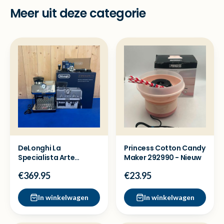
Meer uit deze categorie
DeLonghi La
Princess Cotton Candy
Specialista Arte
Maker 292990 - Nieuw
EC9155.MB
€369.95
€23.95
koffiemachine -Nieuw
In winkelwagen
In winkelwagen