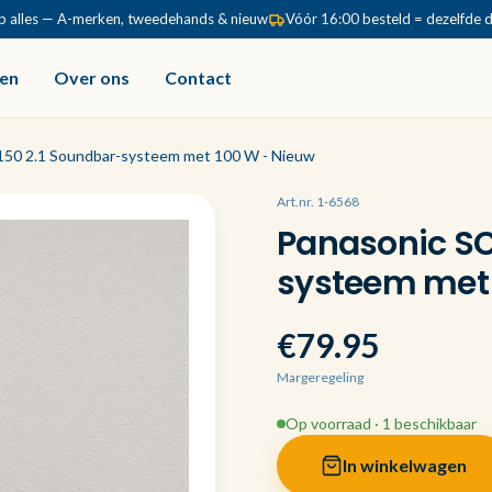
p alles — A-merken, tweedehands & nieuw
Vóór 16:00 besteld = dezelfde 
en
Over ons
Contact
50 2.1 Soundbar-systeem met 100 W - Nieuw
Art.nr. 1-6568
Panasonic SC
systeem met 
€79.95
Margeregeling
Op voorraad · 1 beschikbaar
In winkelwagen