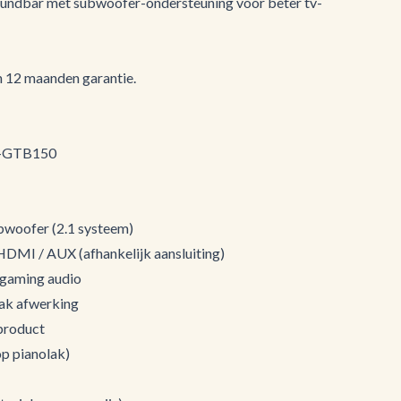
soundbar met subwoofer-ondersteuning voor beter tv-
n 12 maanden garantie.
SC-GTB150
bwoofer (2.1 systeem)
HDMI / AUX (afhankelijk aansluiting)
 gaming audio
ak afwerking
product
op pianolak)