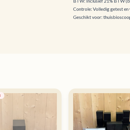
BTW: Inclusief 21% BTW (bt
Controle: Volledig getest en
Geschikt voor: thuisbioscoo
t