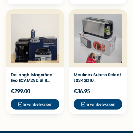
DeLonghi Magnifica
Moulinex Subito Select
Evo ECAM290.61.B
LS342D10
Koffiemachine -
Broodrooster - Ex
€299.00
€36.95
Showmodel
Demo
In winkelwagen
In winkelwagen