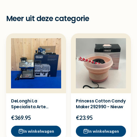
Meer uit deze categorie
DeLonghi La
Princess Cotton Candy
Specialista Arte
Maker 292990 - Nieuw
EC9155.MB
€369.95
€23.95
koffiemachine -Nieuw
In winkelwagen
In winkelwagen