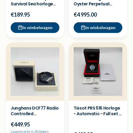
Survival Sea horloge
Oyster Perpetual
XB.3722.ECO -Zgan
horloge - Full set
€189.95
€4 995.00
In winkelwagen
In winkelwagen
Junghans DCF77 Radio
Tissot PRS 516 Horloge
Controlled
- Automatic - Full set -
Herenhorloge
Nette staat
€449.95
*zeldzaam!*
Laagste prijs in 30 dagen: