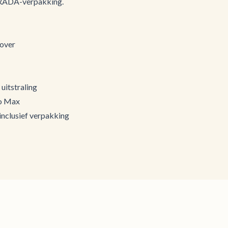
 PRADA-verpakking.
over
uitstraling
ro Max
 inclusief verpakking