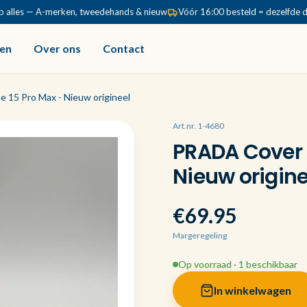
p alles — A-merken, tweedehands & nieuw
Vóór 16:00 besteld = dezelfde 
en
Over ons
Contact
 15 Pro Max - Nieuw origineel
Art.nr. 1-4680
PRADA Cover 
Nieuw origine
€69.95
Margeregeling
Op voorraad · 1 beschikbaar
In winkelwagen