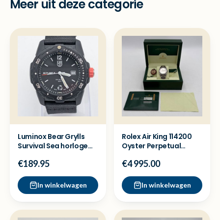
Meer uit deze categorie
Luminox Bear Grylls
Rolex Air King 114200
Survival Sea horloge
Oyster Perpetual
XB.3722.ECO -Zgan
horloge - Full set
€189.95
€4 995.00
In winkelwagen
In winkelwagen