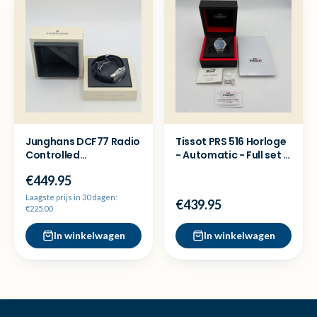
Junghans DCF77 Radio
Tissot PRS 516 Horloge
Controlled
- Automatic - Full set -
Herenhorloge
Nette staat
€449.95
*zeldzaam!*
Laagste prijs in 30 dagen:
€439.95
€225.00
In winkelwagen
In winkelwagen