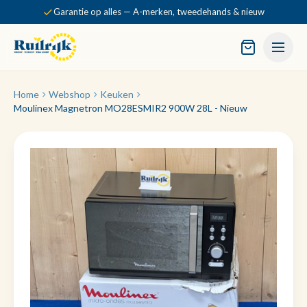
Garantie op alles — A-merken, tweedehands & nieuw
Home
Webshop
Keuken
Moulinex Magnetron MO28ESMIR2 900W 28L - Nieuw