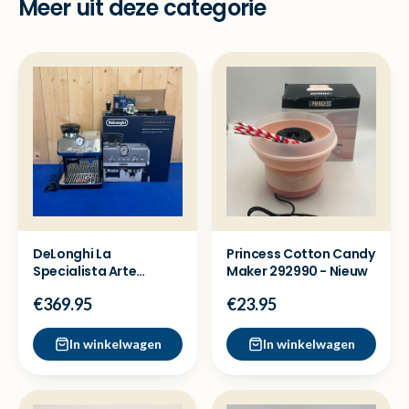
Meer uit deze categorie
DeLonghi La
Princess Cotton Candy
Specialista Arte
Maker 292990 - Nieuw
EC9155.MB
€369.95
€23.95
koffiemachine -Nieuw
In winkelwagen
In winkelwagen