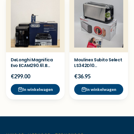
DeLonghi Magnifica
Moulinex Subito Select
Evo ECAM290.61.B
LS342D10
Koffiemachine -
Broodrooster - Ex
€299.00
€36.95
Showmodel
Demo
In winkelwagen
In winkelwagen