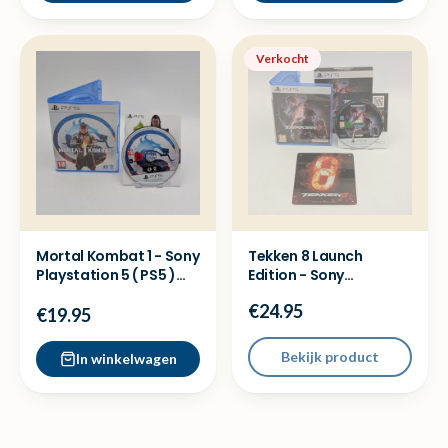
Verkocht
Mortal Kombat 1 - Sony
Tekken 8 Launch
Playstation 5 ( PS5 )
Edition - Sony
Game
Playstation 5 ( PS5 )
€24.95
Game
€19.95
Bekijk product
In winkelwagen