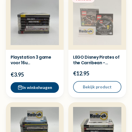
Playstation 3 game
LEGO Disney Pirates of
voor 16u
the Carribean -
besteld=dezelfde dag
Playstation 3 ( PS3 )
€12.95
verzonden
€3.95
Bekijk product
In winkelwagen