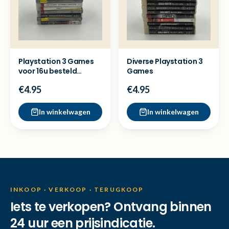
Playstation 3 Games
Diverse Playstation 3
voor 16u besteld
Games
=dezelfde dag
€4.95
€4.95
verzonden
In winkelwagen
In winkelwagen
INKOOP · VERKOOP · TERUGKOOP
Iets te verkopen? Ontvang binnen
24 uur een prijsindicatie.