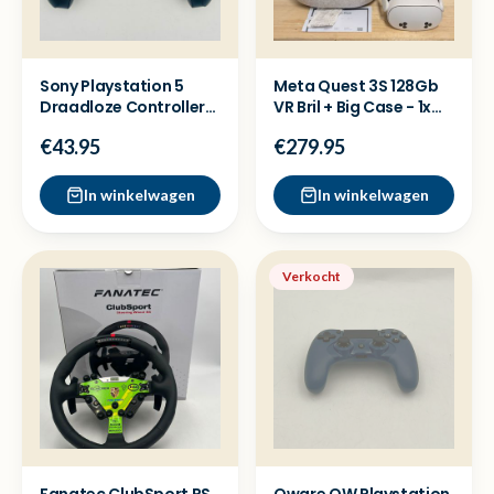
Sony Playstation 5
Meta Quest 3S 128Gb
Draadloze Controller
VR Bril + Big Case - 1x
zwart - Nette staat
Gebruikt + Bon
€43.95
€279.95
In winkelwagen
In winkelwagen
Verkocht