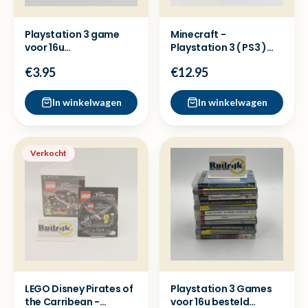
Playstation 3 game
Minecraft -
voor 16u
Playstation 3 ( PS3 )
besteld=dezelfde dag
Game
€3.95
€12.95
verzonden
In winkelwagen
In winkelwagen
Verkocht
LEGO Disney Pirates of
Playstation 3 Games
the Carribean -
voor 16u besteld