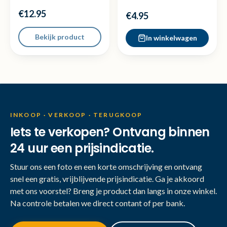
Playstation 3 ( PS3 )
=dezelfde dag
€12.95
verzonden
€4.95
Bekijk product
In winkelwagen
INKOOP · VERKOOP · TERUGKOOP
Iets te verkopen? Ontvang binnen
24 uur een prijsindicatie.
Stuur ons een foto en een korte omschrijving en ontvang
snel een gratis, vrijblijvende prijsindicatie. Ga je akkoord
met ons voorstel? Breng je product dan langs in onze winkel.
Na controle betalen we direct contant of per bank.