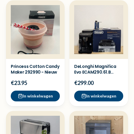
Princess Cotton Candy
DeLonghi Magnifica
Maker 292990 - Nieuw
Evo ECAM290.61.B
Koffiemachine -
€23.95
€299.00
Showmodel
In winkelwagen
In winkelwagen