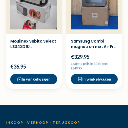
Moulinex Subito Select
Samsung Combi
LS342D10
magnetron met Air Fry
Broodrooster - Ex
35L MC35R8088CC/EN
€329.95
Demo
Nieuw
Laagste prijs in 30 dagen:
€36.95
€249.95
In winkelwagen
In winkelwagen
INKOOP · VERKOOP · TERUGKOOP