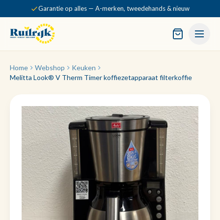
Garantie op alles — A-merken, tweedehands & nieuw
Home
Webshop
Keuken
Melitta Look® V Therm Timer koffiezetapparaat filterkoffie