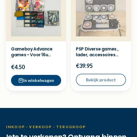
Gameboy Advance
PSP Diverse games ,
games - Voor 16u
lader, accessoires
besteld = Dezelfde
compleet - Topdeal!
€39.95
dag verz
€4.50
Bekijk product
In winkelwagen
INKOOP · VERKOOP · TERUGKOOP