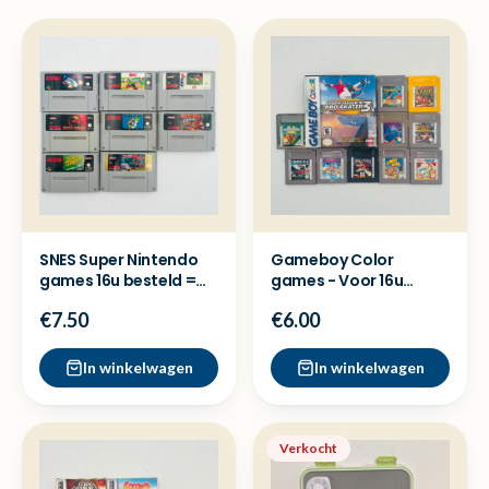
SNES Super Nintendo
Gameboy Color
games 16u besteld =
games - Voor 16u
dezelfde dag verzond
besteld = Dezelfde
€7.50
€6.00
dag verzon
In winkelwagen
In winkelwagen
Verkocht