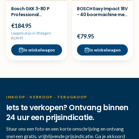
Bosch GKK 3-80 P
BOSCH Easy Impact 18V
Professional
- 40 boormachine met
kruislijnlaser - NP 359
2x accu - Nieuw
€184.95
Laagste prijs in 30 dagen:
€79.95
€139.95
In winkelwagen
In winkelwagen
INKOOP · VERKOOP · TERUGKOOP
Iets te verkopen? Ontvang binnen
24 uur een prijsindicatie.
Stuur ons een foto en een korte omschrijving en ontvang
snel een gratis, vrijblijvende prijsindicatie. Ga je akkoord