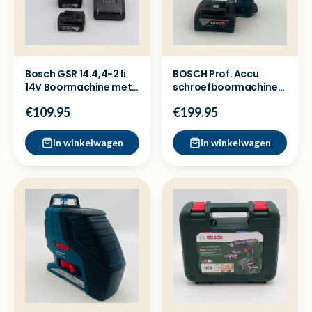
Bosch GSR 14.4,4-2 li
BOSCH Prof. Accu
14V Boormachine met
schroefboormachine
2x accu en lader
GSR 18V-150 C + 5ah
€109.95
€199.95
accu
In winkelwagen
In winkelwagen