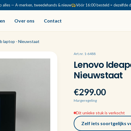
p alles — A-merken, tweedehands & nieuw
Vóór 16:00 besteld = dezelfde 
en
Over ons
Contact
b laptop - Nieuwstaat
Art.nr. 1-6488
Lenovo Ideap
Nieuwstaat
€299.00
Margeregeling
Dit unieke stuk is verkocht
Zelf iets soortgelijks