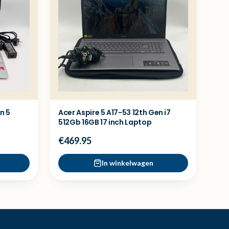
n 5
Acer Aspire 5 A17-53 12th Gen i7
512Gb 16GB 17 inch Laptop
€469.95
In winkelwagen