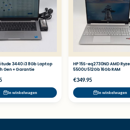
titude 3440 i3 8Gb Laptop
HP 15S-eq2730ND AMD Ryze
th Gen + Garantie
5500U 512Gb 16Gb RAM
5
€349.95
In winkelwagen
In winkelwagen