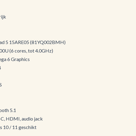
ijk
aPad 5 15ARE05 (81YQ002BMH)
0U (6 cores, tot 4.0GHz)
ga 6 Graphics
4
S
ooth 5.1
-C, HDMI, audio jack
 10 / 11 geschikt