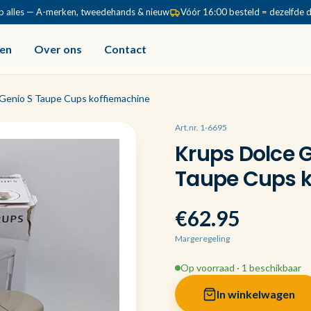
p alles — A-merken, tweedehands & nieuw
Vóór 16:00 besteld = dezelfde 
en
Over ons
Contact
Genio S Taupe Cups koffiemachine
Art.nr. 1-6695
Krups Dolce 
Taupe Cups 
€62.95
Margeregeling
Op voorraad · 1 beschikbaar
In winkelwagen