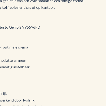
 geniet je van een volle smaak en een romige crema.
 koffieplezier thuis of op kantoor.
 Gusto Genio S YY5596FD
r optimale crema
no, latte en meer
ndmatig instelbaar
r
lrijk
 werkend door Ruilrijk