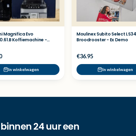
i Magnifica Evo
Moulinex Subito Select LS3
.61.B Koffiemachine -
Broodrooster - Ex Demo
del
0
€36.95
In winkelwagen
In winkelwagen
 binnen 24 uur een