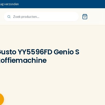
dag verzonden
Gusto YY5596FD Genio S
koffiemachine