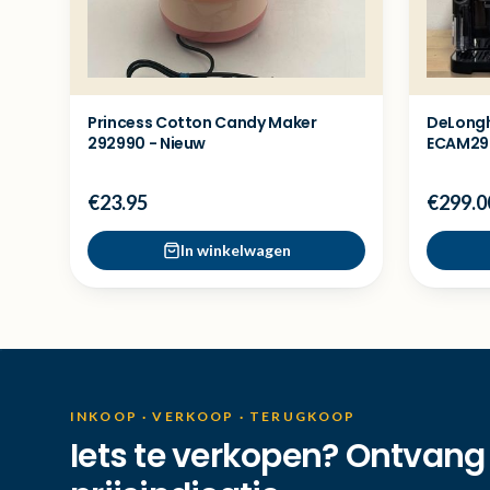
Princess Cotton Candy Maker
DeLongh
292990 - Nieuw
ECAM290
Showmo
€23.95
€299.0
In winkelwagen
INKOOP · VERKOOP · TERUGKOOP
Iets te verkopen? Ontvang