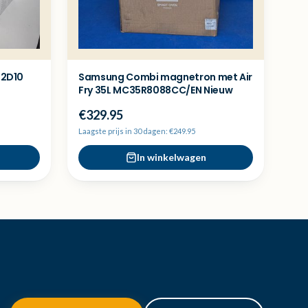
42D10
Samsung Combi magnetron met Air
Fry 35L MC35R8088CC/EN Nieuw
€329.95
Laagste prijs in 30 dagen: €249.95
In winkelwagen