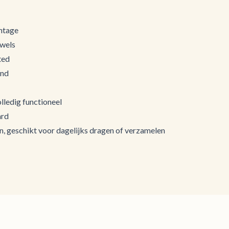
ntage
ewels
ted
and
olledig functioneel
ard
gn, geschikt voor dagelijks dragen of verzamelen