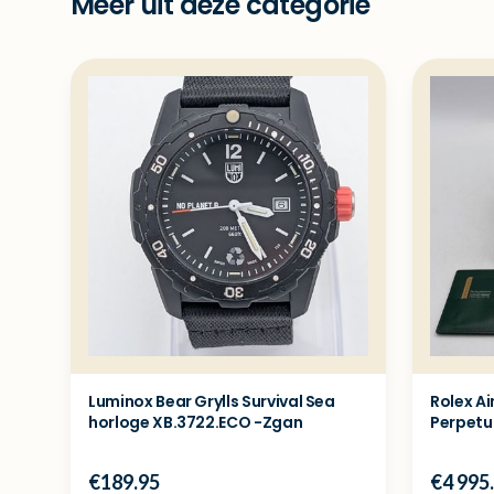
Meer uit deze categorie
Luminox Bear Grylls Survival Sea
Rolex Ai
horloge XB.3722.ECO -Zgan
Perpetua
€189.95
€4 995