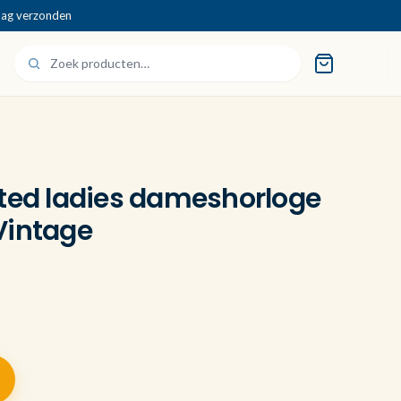
dag verzonden
ated ladies dameshorloge
Vintage