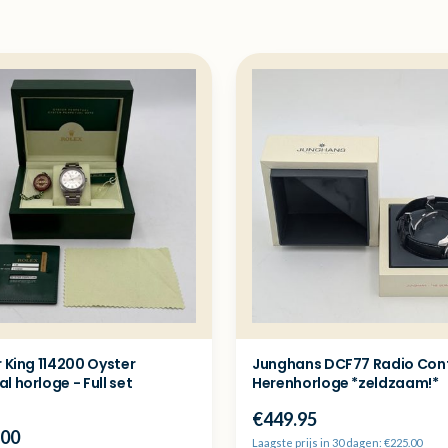
r King 114200 Oyster
Junghans DCF77 Radio Cont
l horloge - Full set
Herenhorloge *zeldzaam!*
€449.95
.00
Laagste prijs in 30 dagen: €225.00