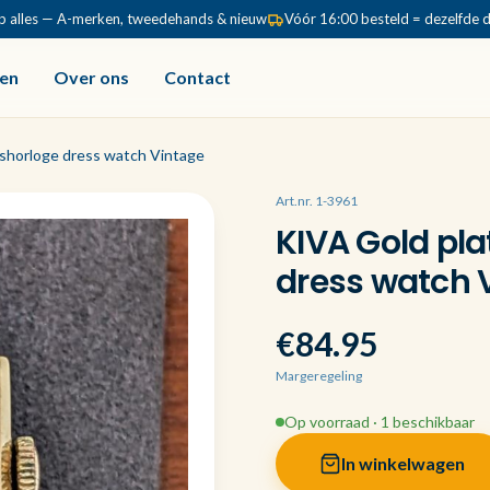
p alles — A-merken, tweedehands & nieuw
Vóór 16:00 besteld = dezelfde 
en
Over ons
Contact
shorloge dress watch Vintage
Art.nr. 1-3961
KIVA Gold pl
dress watch 
€84.95
Margeregeling
Op voorraad · 1 beschikbaar
In winkelwagen