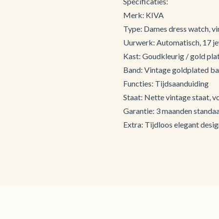
Specificaties:
Merk: KIVA
Type: Dames dress watch, vi
Uurwerk: Automatisch, 17 j
Kast: Goudkleurig / gold pla
Band: Vintage goldplated b
Functies: Tijdsaanduiding
Staat: Nette vintage staat, v
Garantie: 3 maanden standa
Extra: Tijdloos elegant desi