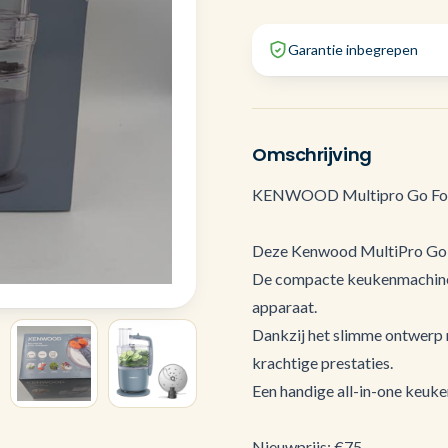
Garantie inbegrepen
Omschrijving
KENWOOD Multipro Go Food
Deze Kenwood MultiPro Go f
De compacte keukenmachine is
apparaat.
Dankzij het slimme ontwerp ne
krachtige prestaties.
Een handige all-in-one keuke
Nieuwprijs: €75,-