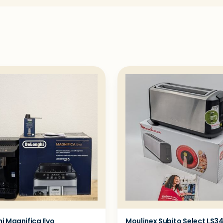
i Magnifica Evo
Moulinex Subito Select LS3