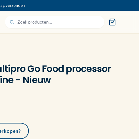
dag verzonden
ipro Go Food processor
ne - Nieuw
 verkopen?