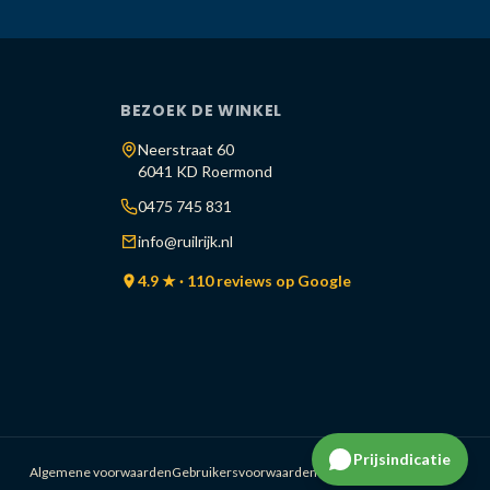
BEZOEK DE WINKEL
Neerstraat 60
6041 KD Roermond
0475 745 831
info@ruilrijk.nl
4.9 ★ · 110 reviews op Google
Prijsindicatie
Algemene voorwaarden
Gebruikersvoorwaarden
Cookiestatement