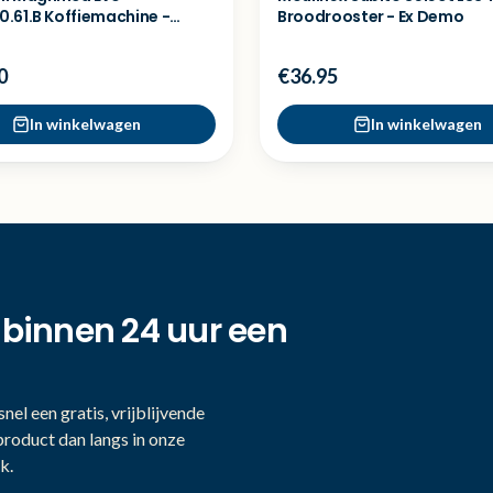
.61.B Koffiemachine -
Broodrooster - Ex Demo
del
0
€36.95
In winkelwagen
In winkelwagen
 binnen 24 uur een
nel een gratis, vrijblijvende
product dan langs in onze
k.