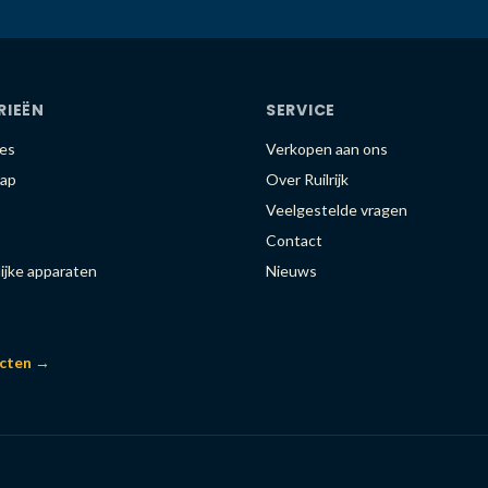
RIEËN
SERVICE
es
Verkopen aan ons
ap
Over Ruilrijk
Veelgestelde vragen
Contact
ijke apparaten
Nieuws
ucten →