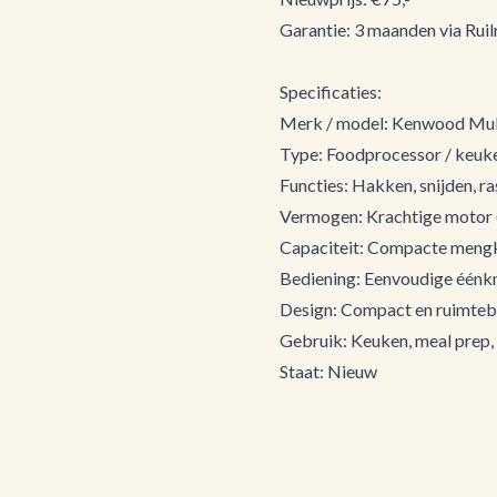
Garantie: 3 maanden via Ruilr
Specificaties:
Merk / model: Kenwood Mul
Type: Foodprocessor / keu
Functies: Hakken, snijden, r
Vermogen: Krachtige motor 
Capaciteit: Compacte men
Bediening: Eenvoudige éénk
Design: Compact en ruimte
Gebruik: Keuken, meal prep,
Staat: Nieuw