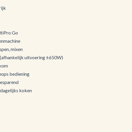
ijk
tiPro Go
kenmachine
aspen, mixen
(afhankelijk uitvoering ±650W)
gkom
nops bediening
besparend
 dagelijks koken