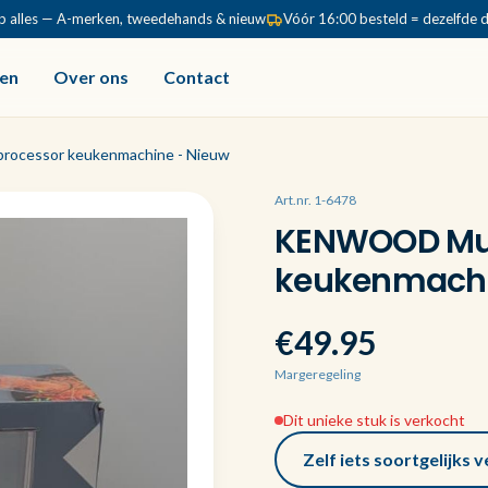
p alles — A-merken, tweedehands & nieuw
Vóór 16:00 besteld = dezelfde 
en
Over ons
Contact
rocessor keukenmachine - Nieuw
Art.nr. 1-6478
KENWOOD Mult
keukenmachi
€49.95
Margeregeling
Dit unieke stuk is verkocht
Zelf iets soortgelijks