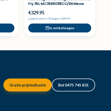
Fry 35L MC35R8088CC/EN Nieuw
€329.95
Laagste prijs in 30 dagen: €249.95
In winkelwagen
Gratis prijsindicatie
Bel 0475 745 831