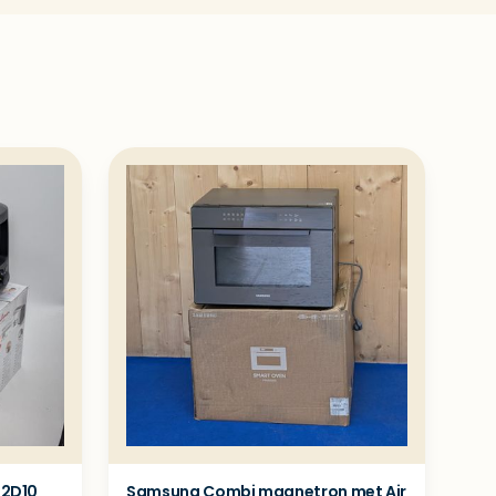
42D10
Samsung Combi magnetron met Air