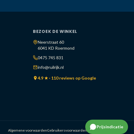
BEZOEK DE WINKEL
Neerstraat 60
6041 KD Roermond
0475 745 831
info@ruilrijk.nl
4.9 ★ · 110 reviews op Google
Prijsindicatie
Algemene voorwaarden
Gebruikersvoorwaarden
Cookiestatement