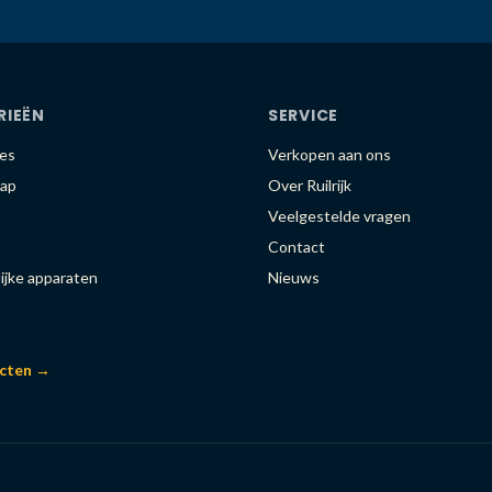
RIEËN
SERVICE
es
Verkopen aan ons
ap
Over Ruilrijk
Veelgestelde vragen
Contact
ijke apparaten
Nieuws
ucten →