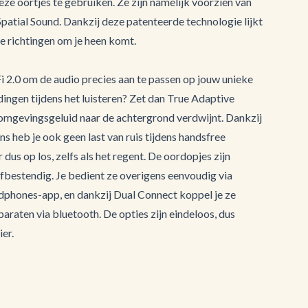
eze oortjes te gebruiken. Ze zijn namelijk voorzien van
patial Sound. Dankzij deze patenteerde technologie lijkt
le richtingen om je heen komt.
 2.0 om de audio precies aan te passen op jouw unieke
idingen tijdens het luisteren? Zet dan True Adaptive
 omgevingsgeluid naar de achtergrond verdwijnt. Dankzij
heb je ook geen last van ruis tijdens handsfree
dus op los, zelfs als het regent. De oordopjes zijn
fbestendig. Je bedient ze overigens eenvoudig via
dphones-app, en dankzij Dual Connect koppel je ze
raten via bluetooth. De opties zijn eindeloos, dus
er.