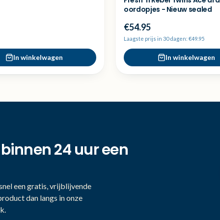
Fresh 'n Rebel Twins Ace dr
oordopjes - Nieuw sealed
€54.95
Laagste prijs in 30 dagen: €49.95
In winkelwagen
In winkelwagen
 binnen 24 uur een
nel een gratis, vrijblijvende
product dan langs in onze
k.