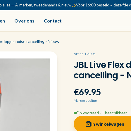
p alles — A-merken, tweedehands & nieuw
Vóór 16:00 besteld = dezelfde 
en
Over ons
Contact
ordopjes noise cancelling - Nieuw
Art.nr. 1-3005
JBL Live Flex
cancelling -
€69.95
Margeregeling
Op voorraad · 1 beschikbaar
In winkelwagen