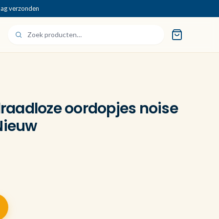
dag verzonden
 draadloze oordopjes noise
 Nieuw