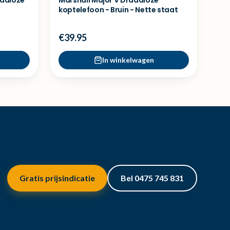
aadloze
Marshall Major V Draadloze
koptelefoon - Bruin - Nette staat
€39.95
In winkelwagen
Gratis prijsindicatie
Bel 0475 745 831