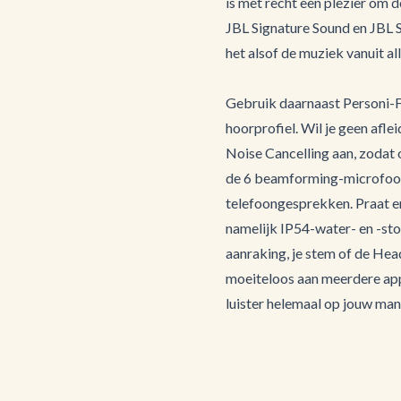
is met recht een plezier om d
JBL Signature Sound en JBL S
het alsof de muziek vanuit al
Gebruik daarnaast Personi-Fi
hoorprofiel. Wil je geen afle
Noise Cancelling aan, zodat
de 6 beamforming-microfoons 
telefoongesprekken. Praat er 
namelijk IP54-water- en -sto
aanraking, je stem of de Hea
moeiteloos aan meerdere appa
luister helemaal op jouw mani