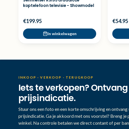
Sennheiser RS195 draadloze
koptelefoon televisie - Showmodel
€199.95
€54.95
In winkelwagen
INKOOP · VERKOOP · TERUGKOOP
Iets te verkopen? Ontvang
prijsindicatie.
Stuur ons een foto en een korte omschrijving en ontvang s
prijsindicatie. Ga je akkoord met ons voorstel? Breng je 
winkel. Na controle betalen we direct contant of per ban