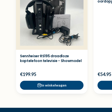
oordopj
Sennheiser RS195 draadloze
koptelefoon televisie - Showmodel
€199.95
€54.95
In winkelwagen