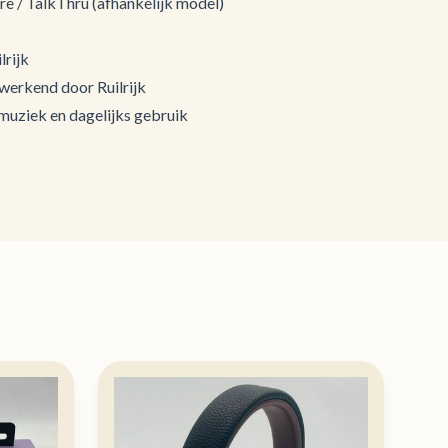
e / TalkThru (afhankelijk model)
lrijk
 werkend door Ruilrijk
 muziek en dagelijks gebruik