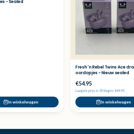
es - Sealed
Fresh 'n Rebel Twins Ace dr
oordopjes - Nieuw sealed
€54.95
Laagste prijs in 30 dagen: €49.95
In winkelwagen
In winkelwagen