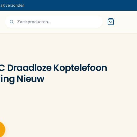
dag verzonden
NC Draadloze Koptelefoon
ling Nieuw