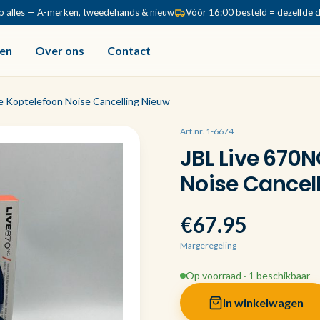
p alles — A-merken, tweedehands & nieuw
Vóór 16:00 besteld = dezelfde 
en
Over ons
Contact
e Koptelefoon Noise Cancelling Nieuw
Art.nr. 1-6674
JBL Live 670
Noise Cancel
€67.95
Margeregeling
Op voorraad · 1 beschikbaar
In winkelwagen