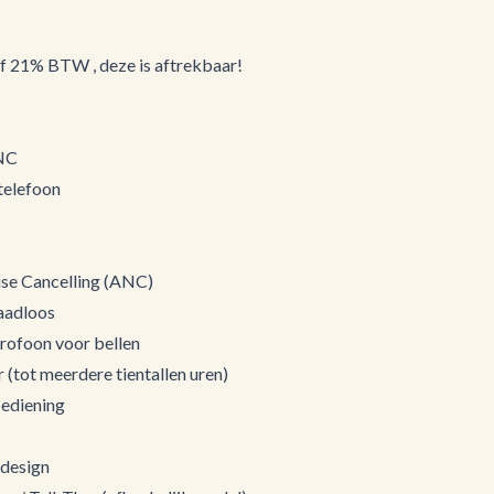
ef 21% BTW , deze is aftrekbaar!
0NC
telefoon
ise Cancelling (ANC)
raadloos
ofoon voor bellen
 (tot meerdere tientallen uren)
ediening
 design