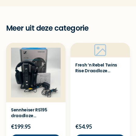
Meer uit deze categorie
Fresh ’n Rebel Twins
Rise Draadloze
oordopjes - Sealed
Sennheiser RS195
draadloze
koptelefoon televisie -
€199.95
€54.95
Showmodel