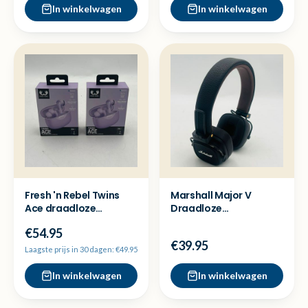
In winkelwagen
In winkelwagen
Fresh 'n Rebel Twins
Marshall Major V
Ace draadloze
Draadloze
oordopjes - Nieuw
koptelefoon - Bruin -
€54.95
sealed
Nette staat
€39.95
Laagste prijs in 30 dagen: €49.95
In winkelwagen
In winkelwagen