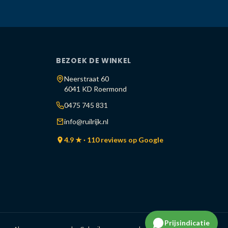
BEZOEK DE WINKEL
Neerstraat 60
6041 KD Roermond
0475 745 831
info@ruilrijk.nl
4.9 ★ · 110 reviews op Google
Prijsindicatie