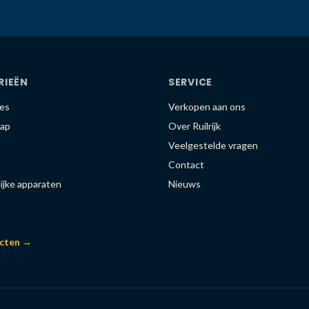
RIEËN
SERVICE
es
Verkopen aan ons
ap
Over Ruilrijk
Veelgestelde vragen
Contact
ijke apparaten
Nieuws
ucten →