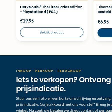
Dark Souls 3 The Fires Fades edition
Diverse
- Playstation 4 ( PS4 )
besteld
€19.95
€6.95
Bekijk product
INKOOP · VERKOOP · TERUGKOOP
Iets te verkopen? Ontvang
prijsindicatie.
Stuur ons een foto en een korte omschrijving en ontvang s
prijsindicatie. Ga je akkoord met ons voorstel? Breng je 
winkel. Na controle betalen we direct contant of per ban