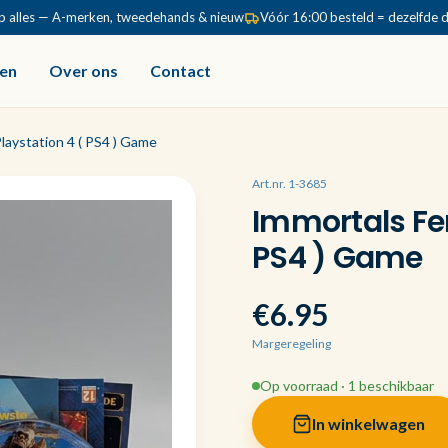
p alles — A-merken, tweedehands & nieuw
Vóór 16:00 besteld = dezelfde 
en
Over ons
Contact
Playstation 4 ( PS4 ) Game
Art.nr. 1-3685
Immortals Fen
PS4 ) Game
€6.95
Margeregeling
Op voorraad · 1 beschikbaar
In winkelwagen