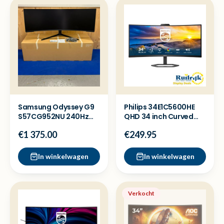
Samsung Odyssey G9
Philips 34E1C5600HE
S57CG952NU 240Hz
QHD 34 inch Curved
Mini LED 57 inch
Monitor Webcam USB
€1 375.00
€249.95
monitor
C
In winkelwagen
In winkelwagen
Verkocht