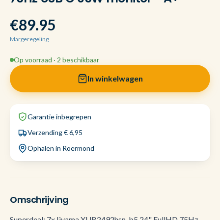
€89.95
Margeregeling
Op voorraad · 2 beschikbaar
In winkelwagen
Garantie inbegrepen
Verzending € 6,95
Ophalen in Roermond
Omschrijving
Superdeal: 7x Iiyama XUB2492hsn-b5 24" FullHD 75Hz