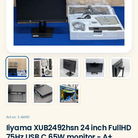
Art.nr. 1-4690
Iiyama XUB2492hsn 24 inch FullHD
75Hz USB C 65W monitor - A+