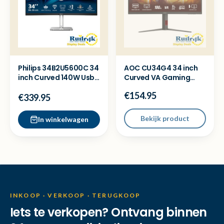
Philips 34B2U5600C 34
AOC CU34G4 34 inch
inch Curved 140W Usb
Curved VA Gaming
C Monitor KVM-NEW
monitor QHD 180Hz -
€154.95
Nieuw
€339.95
Bekijk product
In winkelwagen
INKOOP · VERKOOP · TERUGKOOP
Iets te verkopen? Ontvang binnen