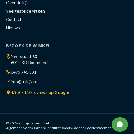
Over Ruilrijk
Veelgestelde vragen
Contact
Nieuws
BEZOEK DE WINKEL
Neerstraat 60
6041 KD Roermond
0475 745 831
info@ruilrijk.nl
4.9 ★ · 110 reviews op Google
© 2026 Ruilrijk · Roermond
Algemene voorwaarden
Gebruikersvoorwaarden
Cookiestatement