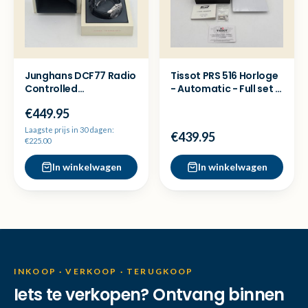
Junghans DCF77 Radio
Tissot PRS 516 Horloge
Controlled
- Automatic - Full set -
Herenhorloge
Nette staat
€449.95
*zeldzaam!*
Laagste prijs in 30 dagen:
€439.95
€225.00
In winkelwagen
In winkelwagen
INKOOP · VERKOOP · TERUGKOOP
Iets te verkopen? Ontvang binnen