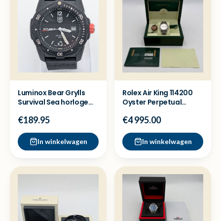
Luminox Bear Grylls
Rolex Air King 114200
Survival Sea horloge
Oyster Perpetual
XB.3722.ECO -Zgan
horloge - Full set
€189.95
€4 995.00
In winkelwagen
In winkelwagen