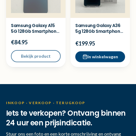
Samsung Galaxy A15
Samsung Galaxy A36
5G 128Gb Smartphone
5g 128Gb Smartphone
- Met garantie
- Nieuwstaat
€84.95
€199.95
Bekijk product
In winkelwagen
INKOOP · VERKOOP · TERUGKOOP
Iets te verkopen? Ontvang binnen
24 uur een prijsindicatie.
Stuur ons een foto en een korte omschrijving en ontvang