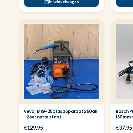
In winkelwagen
Vevor MIG-250 lasapparaat 250ah
Bosch P
- Zeer nette staat
160mm m
€129.95
€37.95