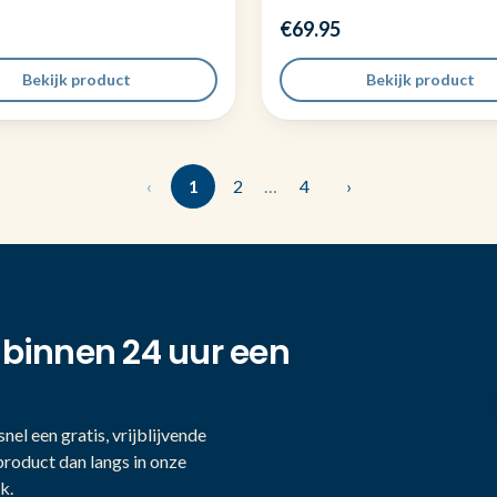
€69.95
Bekijk product
Bekijk product
‹
1
2
…
4
›
 binnen 24 uur een
nel een gratis, vrijblijvende
product dan langs in onze
k.