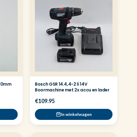
520mm
Bosch GSR 14.4,4-2 li 14V
Boormachine met 2x accu en lader
€109.95
In winkelwagen