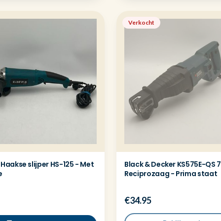
Verkocht
aakse slijper HS-125 - Met
Black & Decker KS575E-QS 
e
Reciprozaag - Prima staat
€34.95