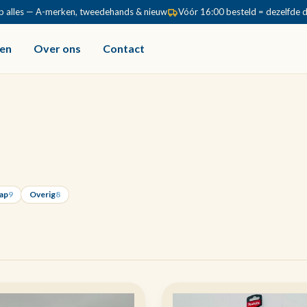
p alles — A-merken, tweedehands & nieuw
Vóór 16:00 besteld = dezelfde 
en
Over ons
Contact
ap
9
Overig
8