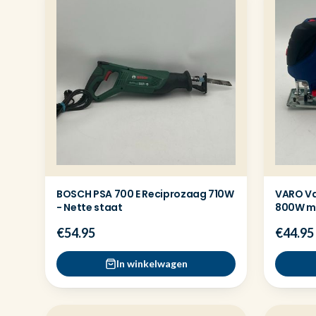
BOSCH PSA 700 E Reciprozaag 710W
VARO Va
- Nette staat
800W me
€54.95
€44.95
In winkelwagen