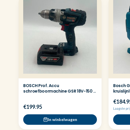
BOSCH Prof. Accu
Bosch G
schroefboormachine GSR 18V-150 C
kruislijn
+ 5ah accu
€184.9
€199.95
Laagste pri
In winkelwagen