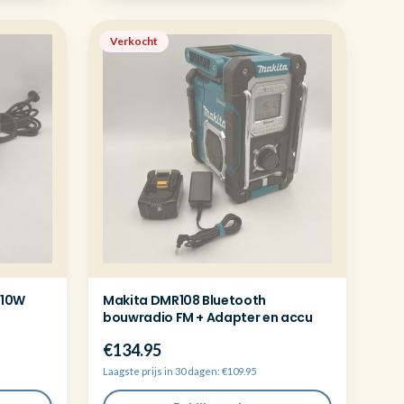
Verkocht
710W
Makita DMR108 Bluetooth
bouwradio FM + Adapter en accu
€134.95
Laagste prijs in 30 dagen: €109.95