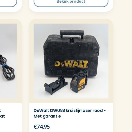
Bekijk product
t
DeWalt DW088 kruislijnlaser rood -
aat
Met garantie
€74.95