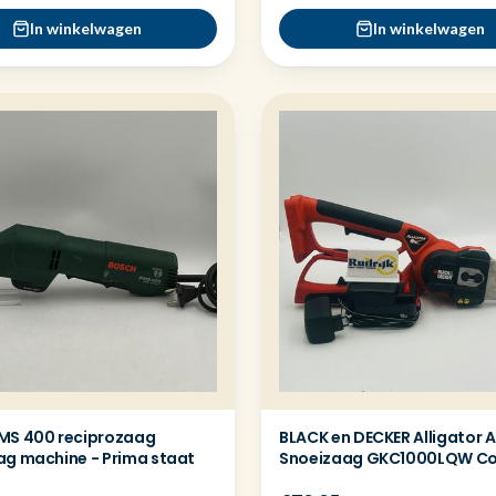
In winkelwagen
In winkelwagen
MS 400 reciprozaag
BLACK en DECKER Alligator 
ag machine - Prima staat
Snoeizaag GKC1000LQW C