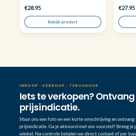
€28.95
€27.95
Bekijk product
INKOOP · VERKOOP · TERUGKOOP
Iets te verkopen? Ontvang
prijsindicatie.
Stuur ons een foto en een korte omschrijving en ontvang s
prijsindicatie. Ga je akkoord met ons voorstel? Breng je 
winkel. Na controle betalen we direct contant of per ban