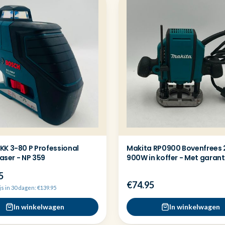
KK 3-80 P Professional
Makita RP0900 Bovenfrees
laser - NP 359
900W in koffer - Met garant
5
€74.95
js in 30 dagen: €139.95
In winkelwagen
In winkelwagen