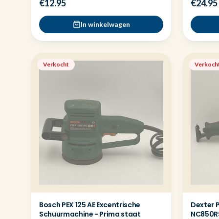
€12.95
€24.95
In winkelwagen
Verkocht
Verkoch
Bosch PEX 125 AE Excentrische
Dexter 
Schuurmachine - Prima staat
NC850RS