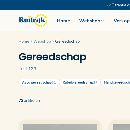
Garantie o
Home
Webshop
Verkop
Home
Webshop
Gereedschap
Gereedschap
Test 123
Accu gereedschap
31
Kabel gereedschap
29
Handgereedsch
73
artikelen