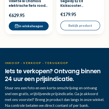
Villette le Chamois
Segway E2 E II
elektrische fiets rood
Kickscooter
accu 250W NIEUW
elektrische step -
€179.95
Nette staat
€629.95
Bekijk product
In winkelwagen
INKOOP · VERKOOP · TERUGKOOP
Iets te verkopen? Ontvang binnen
24 uur een prijsindicatie.
Stuur ons een foto en een korte omschrijving en ontvang
snel een gratis, vrijblijvende prijsindicatie. Ga je akkoord
met ons voorstel? Breng je product dan langs in onze winkel.
Na controle betalen we direct contant of per bank.