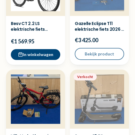
Besv CT 2.2 LS
Gazelle Eclipse T11
elektrische fiets
elektrische fiets 2026 -
Shimano Enviolo -
NIEUW + Bon
€3 425.00
1333km
€1 569.95
Bekijk product
In winkelwagen
Verkocht