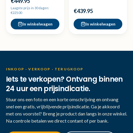
€449.95
*zeldzaam!*
Laagste prijs in 30 dagen:
€439.95
€225.00
In winkelwagen
In winkelwagen
INKOOP · VERKOOP · TERUGKOOP
Iets te verkopen? Ontvang binnen
24 uur een prijsindicatie.
Stuur ons een foto en een korte omschrijving en ontvang
snel een gratis, vrijblijvende prijsindicatie. Ga je akkoord
met ons voorstel? Breng je product dan langs in onze winkel.
Na controle betalen we direct contant of per bank.