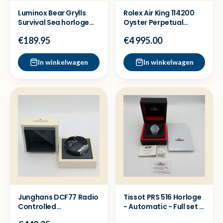
Luminox Bear Grylls
Rolex Air King 114200
Survival Sea horloge
Oyster Perpetual
XB.3722.ECO -Zgan
horloge - Full set
€189.95
€4 995.00
In winkelwagen
In winkelwagen
Junghans DCF77 Radio
Tissot PRS 516 Horloge
Controlled
- Automatic - Full set -
Herenhorloge
Nette staat