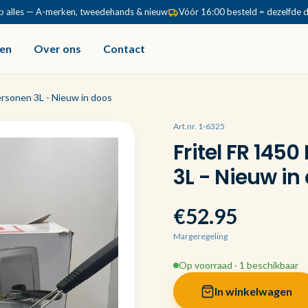
p alles — A-merken, tweedehands & nieuw
Vóór 16:00 besteld = dezelfde 
en
Over ons
Contact
ersonen 3L - Nieuw in doos
Art.nr. 1-6325
Fritel FR 145
3L - Nieuw in
€52.95
Margeregeling
Op voorraad · 1 beschikbaar
In winkelwagen