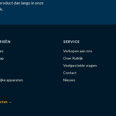
product dan langs in onze
k.
RIEËN
SERVICE
es
Verkopen aan ons
ap
Over Ruilrijk
Veelgestelde vragen
Contact
ijke apparaten
Nieuws
ucten →