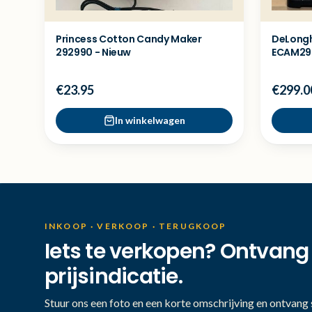
Princess Cotton Candy Maker
DeLongh
292990 - Nieuw
ECAM290
Showmo
€23.95
€299.0
In winkelwagen
INKOOP · VERKOOP · TERUGKOOP
Iets te verkopen? Ontvang
prijsindicatie.
Stuur ons een foto en een korte omschrijving en ontvang s