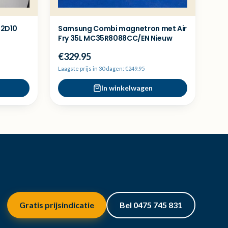
42D10
Samsung Combi magnetron met Air
Fry 35L MC35R8088CC/EN Nieuw
€329.95
Laagste prijs in 30 dagen: €249.95
In winkelwagen
Gratis prijsindicatie
Bel 0475 745 831