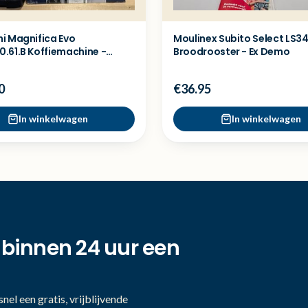
i Magnifica Evo
Moulinex Subito Select LS3
.61.B Koffiemachine -
Broodrooster - Ex Demo
del
0
€36.95
In winkelwagen
In winkelwagen
 binnen 24 uur een
nel een gratis, vrijblijvende