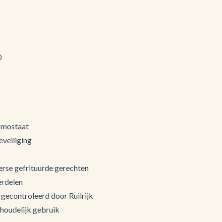
0
rmostaat
eveiliging
verse gefrituurde gerechten
erdelen
gecontroleerd door Ruilrijk
shoudelijk gebruik