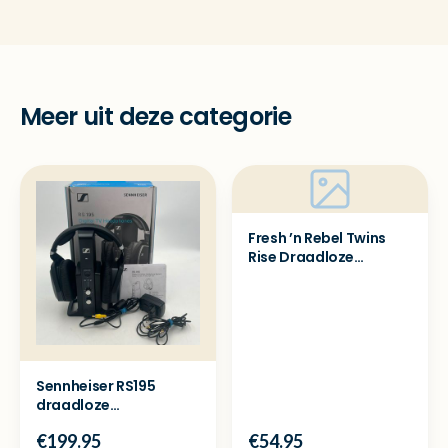
Meer uit deze categorie
Fresh ’n Rebel Twins
Rise Draadloze
oordopjes - Sealed
Sennheiser RS195
draadloze
koptelefoon televisie -
€199.95
€54.95
Showmodel