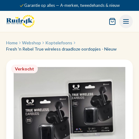
Garantie op alles — A-merken, tweedehands & nieuw
Home
Webshop
Koptelefoons
Fresh 'n Rebel True wireless draadloze oordopjes - Nieuw
Verkocht