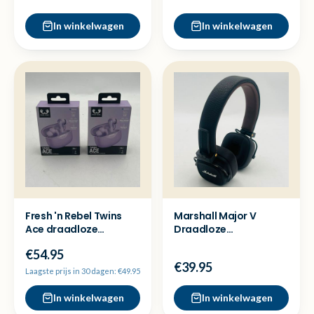
In winkelwagen
In winkelwagen
Fresh 'n Rebel Twins
Marshall Major V
Ace draadloze
Draadloze
oordopjes - Nieuw
koptelefoon - Bruin -
€54.95
sealed
Nette staat
€39.95
Laagste prijs in 30 dagen: €49.95
In winkelwagen
In winkelwagen