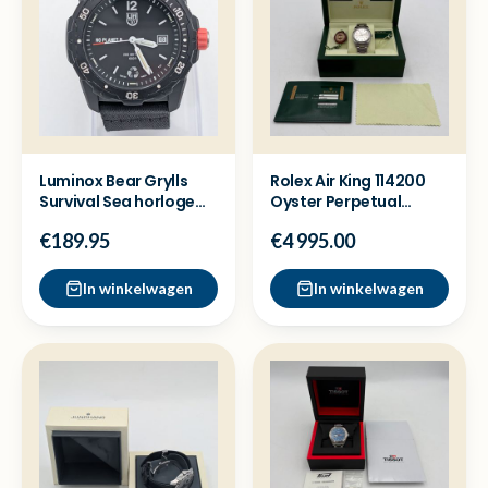
Luminox Bear Grylls
Rolex Air King 114200
Survival Sea horloge
Oyster Perpetual
XB.3722.ECO -Zgan
horloge - Full set
€189.95
€4 995.00
In winkelwagen
In winkelwagen