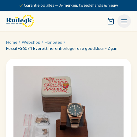
Garantie op alles — A-merken, tweedehands & nieuw
Home
Webshop
Horloges
Fossil FS6074 Everett herenhorloge rose goudkleur - Zgan