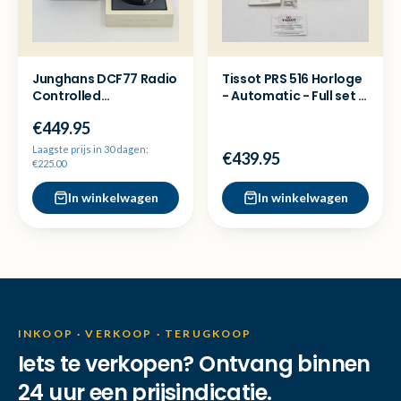
Junghans DCF77 Radio
Tissot PRS 516 Horloge
Controlled
- Automatic - Full set -
Herenhorloge
Nette staat
€449.95
*zeldzaam!*
Laagste prijs in 30 dagen:
€439.95
€225.00
In winkelwagen
In winkelwagen
INKOOP · VERKOOP · TERUGKOOP
Iets te verkopen? Ontvang binnen
24 uur een prijsindicatie.